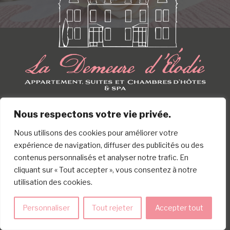
Nous respectons votre vie privée.
La Demeure
Nous utilisons des cookies pour améliorer votre
Bienvenue
Mentions légales
expérience de navigation, diffuser des publicités ou des
d'Élodie
L'histoire de la
Politique de
contenus personnalisés et analyser notre trafic. En
Demeure
confidentialité
cliquant sur « Tout accepter », vous consentez à notre
Nos logements
Politique de cookies
71-73 Avenue de Champagne -
utilisation des cookies.
(UE)
Massages et espace
51200 Épernay
bien-être
CGV
+33 (0)3 53 63 10 10
Personnaliser
Tout rejeter
Accepter tout
Réservez
Visites &
Chambres d'hôtes :