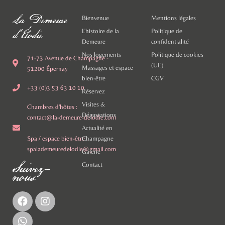
La Demeure
Bienvenue
Mentions légales
d'Élodie
L'histoire de la
Politique de
Demeure
confidentialité
Nos logements
Politique de cookies
71-73 Avenue de Champagne -
(UE)
Massages et espace
51200 Épernay
bien-être
CGV
+33 (0)3 53 63 10 10
Réservez
Visites &
Chambres d'hôtes :
Dégustations
contact@la-demeure-delodie.com
Actualité en
Spa / espace bien-être :
Champagne
spalademeuredelodie@gmail.com
Galerie
Suivez-
Contact
nous